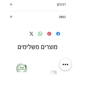
יש להניח בכמות מזערית, על פני העור (רק
רכיבים
אחרי ניקוי העור) על כל הפנים.
ניתן להניח גם (רק במידת הנדרש) על
אלוורה
המחשוף, על הצוור ועל הידיים ועל כל הגוף!
כמות
אלנטואין
שהם מרכיבים מרגיעים, מעודדי ריפוי, מאזנת
100 מ"ל
את חומציות העור,
משפר את הלחות ומשמשת כמסך שמש.
מוצרים משלימים